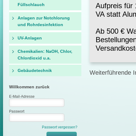
Aufpreis für
Füllschlauch
VA statt Alu
Anlagen zur Notchlorung
und Rohrdesinfektion
Ab 500 € War
UV-Anlagen
Bestellungen
Versandkos
Chemikalien: NaOH, Chlor,
Chlordioxid u.a.
Gebäudetechnik
Weiterführende I
Willkommen zurück
E-Mail-Adresse
Passwort
Passwort vergessen?